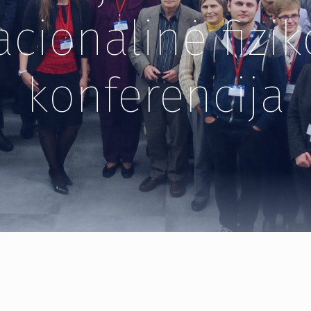
acionalinė fizik
konferencija