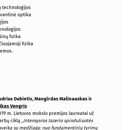
 technologijos
kvantinė optika
gijos
nologijos
kūnų fizika
čiuojamoji fizika
 temos.
udrius Dubietis, Mangirdas Malinauskas ir
ikas Vengris
019 m. Lietuvos mokslo premijos laureatai už
arbų ciklą
„Intensyvios lazerio spinduliuotės
ąveika su medžiaga: nuo fundamentinių tyrimų