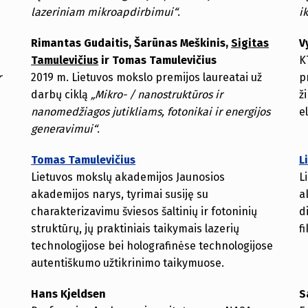
lazeriniam mikroapdirbimui“
.
i
Rimantas Gudaitis, Šarūnas Meškinis,
Sigitas
V
Tamulevičius
ir Tomas Tamulevičius
K
r
2019 m. Lietuvos mokslo premijos laureatai už
p
darbų ciklą
„Mikro- / nanostruktūros ir
ž
nanomedžiagos jutikliams, fotonikai ir energijos
e
generavimui“
.
Tomas Tamulevičius
L
Lietuvos mokslų akademijos Jaunosios
L
akademijos narys, tyrimai susiję su
a
charakterizavimu šviesos šaltinių ir fotoninių
d
struktūrų, jų praktiniais taikymais lazerių
f
technologijose bei holografinėse technologijose
autentiškumo užtikrinimo taikymuose.
Hans Kjeldsen
S