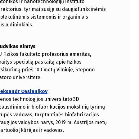
otonikos ir nanotechnologijų instituto
irektorius, tyrimai susiję su daugiafunkcinėmis
olekulinėmis sistemomis ir organiniais
uslaidininkiais.
iudvikas Kimtys
U Fizikos fakulteto profesorius emeritas,
kaitys specialią paskaitą apie fizikos
tsikūrimą prieš 100 metų Vilniuje, Stepono
atoro universitete.
leksandr Ovsianikov
ienos technologijos universiteto 3D
pausdinimo ir biofabrikacijos mokslinių tyrimų
rupės vadovas, tarptautinės biofabrikacijos
raugijos valdybos narys, 2019 m. Austrijos metų
tartuolio įkūrėjas ir vadovas.