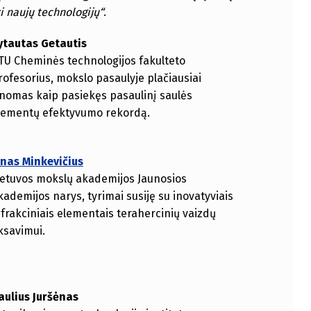
ki naujų technologijų“
.
ytautas Getautis
TU Cheminės technologijos fakulteto
rofesorius, mokslo pasaulyje plačiausiai
inomas kaip pasiekęs pasaulinį saulės
lementų efektyvumo rekordą.
inas Minkevičius
ietuvos mokslų akademijos Jaunosios
kademijos narys, tyrimai susiję su inovatyviais
ifrakciniais elementais terahercinių vaizdų
iksavimui.
aulius Juršėnas