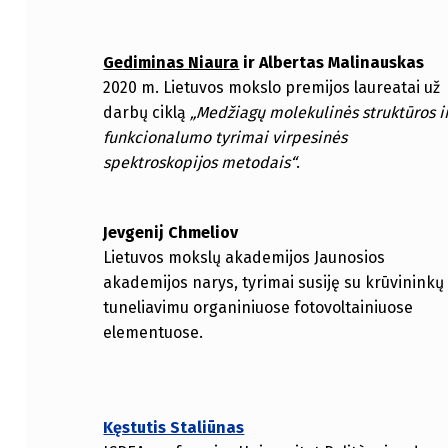
Gediminas Niaura
ir Albertas Malinauskas
2020 m. Lietuvos mokslo premijos laureatai už
darbų ciklą
„Medžiagų molekulinės struktūros i
funkcionalumo tyrimai virpesinės
spektroskopijos metodais“
.
Jevgenij Chmeliov
Lietuvos mokslų akademijos Jaunosios
akademijos narys, tyrimai susiję su krūvininkų
tuneliavimu organiniuose fotovoltainiuose
elementuose.
Kęstutis Staliūnas