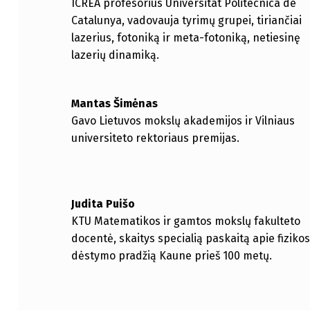
ICREA profesorius Universitat Politècnica de
Catalunya, vadovauja tyrimų grupei, tiriančiai
lazerius, fotoniką ir meta-fotoniką, netiesinę
lazerių dinamiką.
Mantas Šimėnas
Gavo Lietuvos mokslų akademijos ir Vilniaus
universiteto rektoriaus premijas.
Judita Puišo
KTU Matematikos ir gamtos mokslų fakulteto
docentė, skaitys specialią paskaitą apie fiziko
dėstymo pradžią Kaune prieš 100 metų.