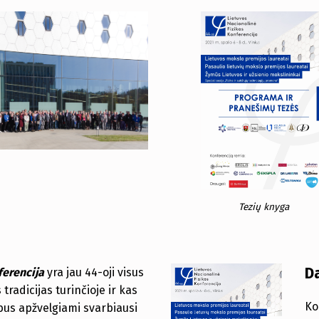
Tezių knyga
D
ferencija
yra jau 44-oji visus
 tradicijas turinčioje ir kas
Ko
bus apžvelgiami svarbiausi