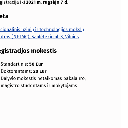
gistracija iki
2021 m. rugsėjo 7 d.
ieta
cionalinis fizinių ir technologijos mokslų
ntras (NFTMC), Saulėtekio al. 3, Vilnius
egistracijos mokestis
Standartinis:
50 Eur
Doktorantams:
20 Eur
Dalyvio mokestis netaikomas bakalauro,
magistro studentams ir mokytojams