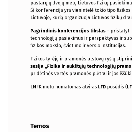
pastarųjų dvejų metų Lietuvos fizikų pasiekima
Ši konferencija yra vienintelė tokio tipo fiziko
Lietuvoje, kurią organizuoja Lietuvos fizikų drau
Pagrindinis konferencijos tikslas
– pristatyti
technologijų pasiekimus ir perspektyvas ir sub
fizikos mokslo, švietimo ir verslo institucijas.
Fizikos tyrėjų ir pramonės atstovų ryšių stipri
sesija „Fizika ir aukštųjų technologijų pram
pridėtinės vertės pramonės plėtrai ir jos iššūk
LNFK metu numatomas atviras
LFD
posėdis (
L
Temos