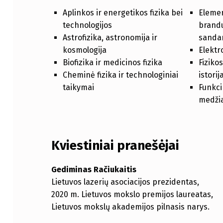
Aplinkos ir energetikos fizika bei
Elemen
technologijos
brandu
Astrofizika, astronomija ir
sanda
kosmologija
Elektr
Biofizika ir medicinos fizika
Fiziko
Cheminė fizika ir technologiniai
istorij
taikymai
Funkci
medžia
Kviestiniai pranešėjai
Gediminas Račiukaitis
Lietuvos lazerių asociacijos prezidentas,
2020 m. Lietuvos mokslo premijos laureatas,
Lietuvos mokslų akademijos pilnasis narys.