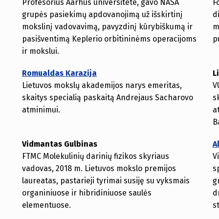
Profesorius Aarhus universitete, gavo NASA
F
grupės pasiekimų apdovanojimą už išskirtinį
d
mokslinį vadovavimą, pavyzdinį kūrybiškumą ir
m
pasišventimą Keplerio orbitininėms operacijoms
p
ir mokslui.
Romualdas Karazija
L
Lietuvos mokslų akademijos narys emeritas,
V
skaitys specialią paskaitą Andrejaus Sacharovo
s
atminimui.
a
B
Vidmantas Gulbinas
A
FTMC Molekulinių darinių fizikos skyriaus
V
s
vadovas, 2018 m. Lietuvos mokslo premijos
s
laureatas, pastarieji tyrimai susiję su vyksmais
g
organiniuose ir hibridiniuose saulės
d
elementuose.
s