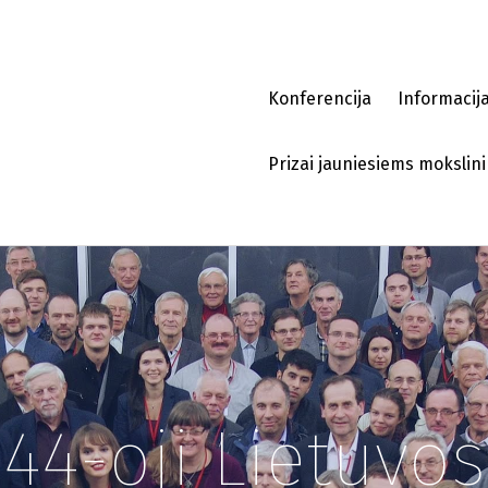
Konferencija
Informacij
Prizai jauniesiems moksli
44-oji Lietuvos