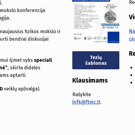
Re
i.
s mokslo konferencija
V
gija.
Na
 naujausius fizikos mokslo ir
ce
urti bendrai diskusijai
R
Tezių
nimui šįmet vyks
speciali
šablonas
onė“
, skirta didelės
iams aptarti.
Klausimams
FD
veiklų apžvalga).
Rašykite
lnfk@ftmc.lt
.