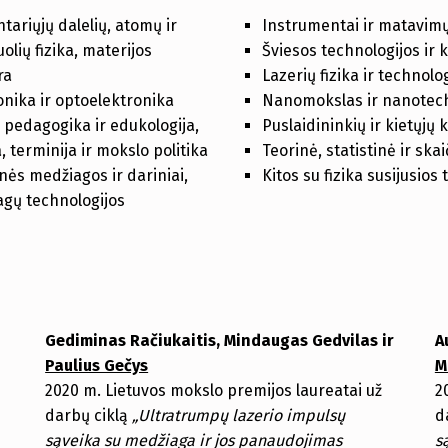
tariųjų dalelių, atomų ir
Instrumentai ir matavimų
olių fizika, materijos
Šviesos technologijos ir 
ra
Lazerių fizika ir technolo
onika ir optoelektronika
Nanomokslas ir nanotech
s pedagogika ir edukologija,
Puslaidininkių ir kietųjų 
a, terminija ir mokslo politika
Teorinė, statistinė ir skai
nės medžiagos ir dariniai,
Kitos su fizika susijusios
gų technologijos
Gediminas Račiukaitis, Mindaugas Gedvilas ir
A
Paulius Gečys
M
2020 m. Lietuvos mokslo premijos laureatai už
2
darbų ciklą
„Ultratrumpų lazerio impulsų
d
sąveika su medžiaga ir jos panaudojimas
s